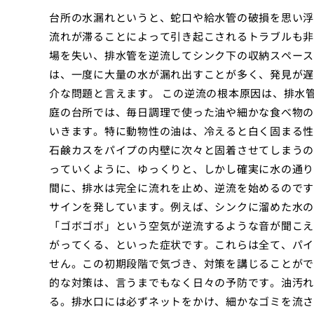
台所の水漏れというと、蛇口や給水管の破損を思い浮
流れが滞ることによって引き起こされるトラブルも非
場を失い、排水管を逆流してシンク下の収納スペース
は、一度に大量の水が漏れ出すことが多く、発見が遅
介な問題と言えます。 この逆流の根本原因は、排水
庭の台所では、毎日調理で使った油や細かな食べ物の
いきます。特に動物性の油は、冷えると白く固まる性
石鹸カスをパイプの内壁に次々と固着させてしまうの
っていくように、ゆっくりと、しかし確実に水の通り
間に、排水は完全に流れを止め、逆流を始めるのです
サインを発しています。例えば、シンクに溜めた水の
「ゴボゴボ」という空気が逆流するような音が聞こえ
がってくる、といった症状です。これらは全て、パイ
せん。この初期段階で気づき、対策を講じることがで
的な対策は、言うまでもなく日々の予防です。油汚れ
る。排水口には必ずネットをかけ、細かなゴミを流さ