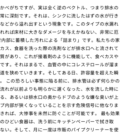
かべがちですが、実は全く逆のベクトル、つまり排水の
常に深刻です。それは、シンクに流したはずの水が行き
などから溢れ出すという現象です。このタイプの水漏れ
れれば床材に大きなダメージを与えかねない、非常に厄
管内部に蓄積した汚れによる「詰まり」です。私たちの家
カス、食器を洗った際の洗剤などが排水口へと流されて
質があり、これが接着剤のように機能して、食べカスや
です。それはまるで、血管の中にコレステロールが溜ま
道を狭めていきます。そしてある日、許容量を超えた瞬
。 この恐ろしい事態に陥る前に、排水管は必ず何らかの
流れが以前よりも明らかに遅くなった、水を流した時に
る、あるいは排水口の奥からドブのような嫌な臭いが上
プ内部が狭くなっていることを示す危険信号に他なりま
きれば、大惨事を未然に防ぐことが可能です。 最も効果
のひどい食器は、洗う前にキッチンペーパーで拭き取
ない。そして、月に一度は市販のパイプクリーナーを使