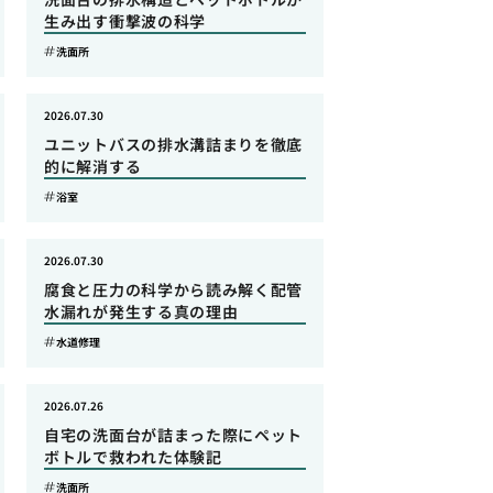
生み出す衝撃波の科学
洗面所
2026.07.30
ユニットバスの排水溝詰まりを徹底
的に解消する
浴室
2026.07.30
腐食と圧力の科学から読み解く配管
水漏れが発生する真の理由
水道修理
2026.07.26
自宅の洗面台が詰まった際にペット
ボトルで救われた体験記
洗面所