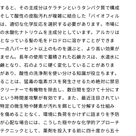
すると、その主成分はケラチンというタンパク質で構成
そして酸性の皮脂汚れが複雑に結合した「バイオフィル
は、適切な化学反応を選択する必要があります。市場に
の水酸化ナトリウムを主成分としています。アルカリは
となっている髪の毛をドロドロに溶かすことができま
一点八パーセント以上のものを選ぶと、より高い効果が
ません。長年の使用で蓄積された石鹸カスは、水道水に
鹸となり、石のように硬く変化していることがありま
があり、酸性の洗浄剤を使い分ける知識が役立ちます。
ることは、猛毒の塩素ガスを発生させるため絶対に禁忌
クリーナーで有機物を除去し、数日間を空けて十分にす
という時間差攻撃が有効です。また、最近注目されてい
特定の微生物や酵素が汚れを餌として分解する仕組み
を傷めることなく、環境に負荷をかけずに詰まりを予防
が心配な場合には、こうした穏やかな化学的アプローチ
テクニックとして、薬剤を投入する前に四十度から五十