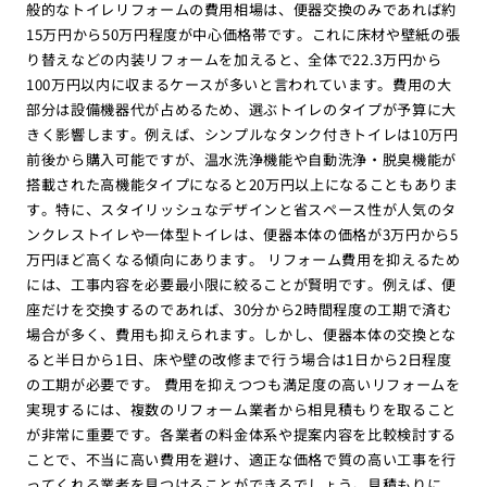
般的なトイレリフォームの費用相場は、便器交換のみであれば約
15万円から50万円程度が中心価格帯です。これに床材や壁紙の張
り替えなどの内装リフォームを加えると、全体で22.3万円から
100万円以内に収まるケースが多いと言われています。費用の大
部分は設備機器代が占めるため、選ぶトイレのタイプが予算に大
きく影響します。例えば、シンプルなタンク付きトイレは10万円
前後から購入可能ですが、温水洗浄機能や自動洗浄・脱臭機能が
搭載された高機能タイプになると20万円以上になることもありま
す。特に、スタイリッシュなデザインと省スペース性が人気のタ
ンクレストイレや一体型トイレは、便器本体の価格が3万円から5
万円ほど高くなる傾向にあります。 リフォーム費用を抑えるため
には、工事内容を必要最小限に絞ることが賢明です。例えば、便
座だけを交換するのであれば、30分から2時間程度の工期で済む
場合が多く、費用も抑えられます。しかし、便器本体の交換とな
ると半日から1日、床や壁の改修まで行う場合は1日から2日程度
の工期が必要です。 費用を抑えつつも満足度の高いリフォームを
実現するには、複数のリフォーム業者から相見積もりを取ること
が非常に重要です。各業者の料金体系や提案内容を比較検討する
ことで、不当に高い費用を避け、適正な価格で質の高い工事を行
ってくれる業者を見つけることができるでしょう。見積もりに