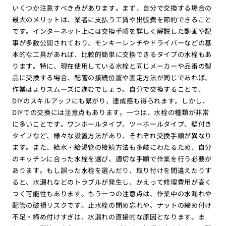
いくつか注意すべき点があります。まず、自分で交換する場合の
最大のメリットは、業者に支払う工賃や出張費を節約できること
です。インターネット上には交換手順を詳しく解説した動画や記
事が多数公開されており、モンキーレンチやドライバーなどの基
本的な工具があれば、比較的簡単に交換できるタイプの水栓もあ
ります。特に、現在使用している水栓と同じメーカーや品番の製
品に交換する場合、配管の接続位置や固定方法が同じであれば、
作業はよりスムーズに進むでしょう。自分で交換することで、
DIYのスキルアップにも繋がり、達成感も得られます。しかし、
DIYでの交換には注意点もあります。一つは、水栓の種類が非常
に多いことです。ワンホールタイプ、ツーホールタイプ、壁付き
タイプなど、様々な設置方法があり、それぞれ交換手順が異なり
ます。また、給水・給湯管の接続方法も多岐にわたるため、自分
のキッチンに合った水栓を選び、適切な手順で作業を行う必要が
あります。もし誤った水栓を選んだり、取り付けを間違えたりす
ると、水漏れなどのトラブルが発生し、かえって修理費用が高く
つく可能性もあります。もう一つの注意点は、作業中の水漏れや
配管の破損リスクです。止水栓の閉め忘れや、ナットの締め付け
不足・締め付けすぎは、水漏れの直接的な原因となります。ま