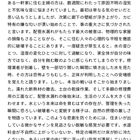
ある一軒家に住む主婦の方は、数週間にわたって原因不明の湿気
と不気味な音に悩まされていました。最初は単なる気のせいだと
思い込もうとしましたが、次第に廊下の壁紙が浮き上がり、カビ
特有の嫌な匂いが漂い始めたことで、事の重大さに気づかされた
と言います。配管水漏れがもたらす最大の被害は、物理的な家屋
の損傷もさることながら、そこに住む人々の心理的な平穏を徹底
的に破壊することにあります。一度疑念が芽生えると、水の音ひ
とつ、湿度の変化ひとつに対して過敏になり、家全体が自分の味
方ではなく、自分を蝕む敵のように感じられてしまうのです。修
理業者が到着し、壁を一部切り開いた瞬間に噴き出した水を見た
時、その方は恐怖よりもむしろ、正体が判明したことへの安堵感
を覚えたと語ります。しかし、本当の戦いはそこから始まりまし
た。濡れた断熱材の撤去、土台の乾燥作業、そして多額の修理費
用の工面など、配管水漏れの後始末は、生活のリズムを大きく狂
わせます。水という本来は命を育むはずの存在が、管理を失った
瞬間に恐ろしい破壊者へと変貌する様子は、自然の摂理の厳しさ
を物語っています。このような悲劇を防ぐためには、住まいが出
している微かなサインを見逃さない鋭敏な感覚が必要です。水道
料金が不自然に上がっていないか、特定の場所だけ床が妙に冷た
くないか、あるいは家の中に常に湿っぽい空気が滞留していない