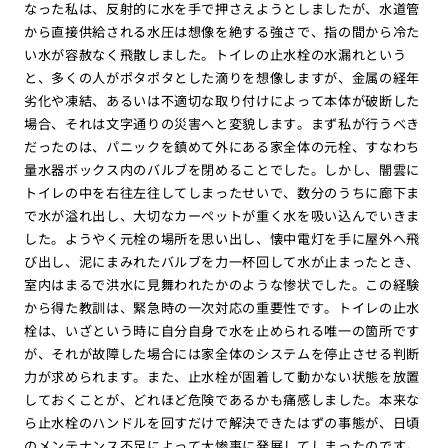
なった私は、反射的に水を手で押さえようとしましたが、水道管
から直接供給される水圧は想像を絶する強さで、指の間から冷た
い水が容赦なく飛散しました。トイレの止水栓の水漏れという
と、多くの人がポタポタとした滴りを想像しますが、金属の経年
劣化や凍結、あるいは不適切な取り付けによって本体が破断した
場合、それは文字通りの災害へと変貌します。まず私が行うべき
だったのは、パニックを鎮めて外にある家全体の元栓、すなわち
量水器ボックス内のバルブを閉めることでした。しかし、闇雲に
トイレの中を右往左往してしまったせいで、数分のうちに廊下ま
で水が溢れ出し、大切なカーペットが重く水を吸い込んでいきま
した。ようやく元栓の場所を思い出し、懐中電灯を手に屋外へ飛
び出し、泥にまみれたバルブを力一杯回して水が止まったとき、
室内はまるで洪水に見舞われたかのような惨状でした。この経験
から得た教訓は、緊急時の一次対応の重要性です。トイレの止水
栓は、いざという時に自分自身で水を止められる唯一の箇所です
が、それが故障した場合には家全体のシステムを停止させる判断
力が求められます。また、止水栓が固着して動かない状態を放置
しておくことが、どれほど危険であるかも痛感しました。本来な
ら止水栓のハンドルを回すだけで解決できたはずの事態が、日頃
のメンテナンス不足によって大惨事に発展してしまったのです。