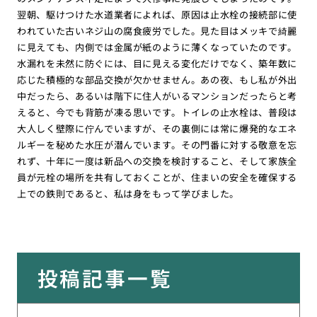
翌朝、駆けつけた水道業者によれば、原因は止水栓の接続部に使
われていた古いネジ山の腐食疲労でした。見た目はメッキで綺麗
に見えても、内側では金属が紙のように薄くなっていたのです。
水漏れを未然に防ぐには、目に見える変化だけでなく、築年数に
応じた積極的な部品交換が欠かせません。あの夜、もし私が外出
中だったら、あるいは階下に住人がいるマンションだったらと考
えると、今でも背筋が凍る思いです。トイレの止水栓は、普段は
大人しく壁際に佇んでいますが、その裏側には常に爆発的なエネ
ルギーを秘めた水圧が潜んでいます。その門番に対する敬意を忘
れず、十年に一度は新品への交換を検討すること、そして家族全
員が元栓の場所を共有しておくことが、住まいの安全を確保する
上での鉄則であると、私は身をもって学びました。
投稿記事一覧