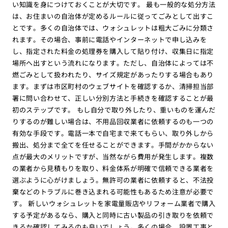
い知識を身につけておくことが大切です。 最も一般的な処分方法
は、お住まいの自治体が定めるルールに従ってごみとして出すこ
とです。多くの自治体では、ウォシュレットは粗大ごみに分類さ
れます。その場合、事前に電話やインターネットで申し込みを
し、指定された料金の処理券を購入して貼り付け、収集日に指定
場所へ出すという流れになります。ただし、自治体によっては不
燃ごみとして扱われたり、サイズ規定があったりする場合もあり
ます。まずは市区町村のウェブサイトを確認するか、清掃担当部
署に問い合わせて、正しい分別方法と手続きを確認することが最
初のステップです。 もし自分で取り外したり、重いものを運んだ
りするのが難しい場合は、不用品回収業者に依頼するのも一つの
有効な手段です。電話一本で自宅まで来てもらい、取り外しから
搬出、処分まで全てを任せることができます。手間がかからない
点が最大のメリットですが、当然ながら費用が発生します。複数
の業者から見積もりを取り、料金体系が明確で信頼できる業者を
選ぶように心がけましょう。無許可の業者に依頼すると、不法投
棄などのトラブルに巻き込まれる可能性もあるため注意が必要で
す。 新しいウォシュレットを家電量販店やリフォーム業者で購入
する予定があるなら、購入と同時に古い製品の引き取りを依頼で
きるか確認してみるのも良いでしょう。多くの場合、設置工事と