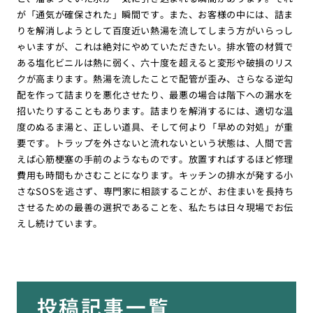
が「通気が確保された」瞬間です。また、お客様の中には、詰ま
りを解消しようとして百度近い熱湯を流してしまう方がいらっし
ゃいますが、これは絶対にやめていただきたい。排水管の材質で
ある塩化ビニルは熱に弱く、六十度を超えると変形や破損のリス
クが高まります。熱湯を流したことで配管が歪み、さらなる逆勾
配を作って詰まりを悪化させたり、最悪の場合は階下への漏水を
招いたりすることもあります。詰まりを解消するには、適切な温
度のぬるま湯と、正しい道具、そして何より「早めの対処」が重
要です。トラップを外さないと流れないという状態は、人間で言
えば心筋梗塞の手前のようなものです。放置すればするほど修理
費用も時間もかさむことになります。キッチンの排水が発する小
さなSOSを逃さず、専門家に相談することが、お住まいを長持ち
させるための最善の選択であることを、私たちは日々現場でお伝
えし続けています。
投稿記事一覧