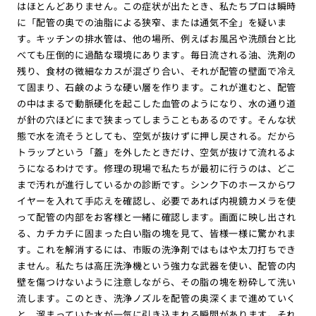
はほとんどありません。この症状が出たとき、私たちプロは瞬時
に「配管の奥での油脂による狭窄、または通気不全」を疑いま
す。キッチンの排水管は、他の場所、例えばお風呂や洗顔台と比
べても圧倒的に過酷な環境にあります。毎日流される油、洗剤の
残り、食材の微細なカスが混ざり合い、それが配管の壁面で冷え
て固まり、石鹸のような硬い層を作ります。これが進むと、配管
の中はまるで動脈硬化を起こした血管のようになり、水の通り道
が針の穴ほどにまで狭まってしまうこともあるのです。そんな状
態で水を流そうとしても、空気が抜けずに押し戻される。だから
トラップという「蓋」を外したときだけ、空気が抜けて流れるよ
うになるわけです。修理の現場で私たちが最初に行うのは、どこ
まで汚れが進行しているかの診断です。シンク下のホースからワ
イヤーを入れて手応えを確認し、必要であれば内視鏡カメラを使
って配管の内部をお客様と一緒に確認します。画面に映し出され
る、カチカチに固まった白い脂の塊を見て、皆様一様に驚かれま
す。これを解消するには、市販の洗浄剤ではもはや太刀打ちでき
ません。私たちは高圧洗浄機という強力な武器を使い、配管の内
壁を傷つけないように注意しながら、その脂の塊を粉砕して洗い
流します。このとき、洗浄ノズルを配管の奥深くまで進めていく
と、溜まっていた水が一気に引き込まれる瞬間があります。それ