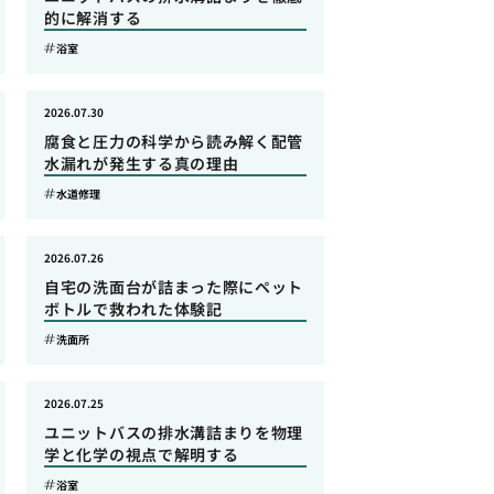
的に解消する
浴室
2026.07.30
腐食と圧力の科学から読み解く配管
水漏れが発生する真の理由
水道修理
2026.07.26
自宅の洗面台が詰まった際にペット
ボトルで救われた体験記
洗面所
2026.07.25
ユニットバスの排水溝詰まりを物理
学と化学の視点で解明する
浴室