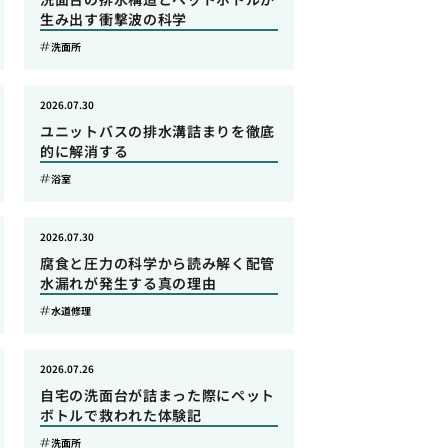
生み出す衝撃波の科学
洗面所
2026.07.30
ユニットバスの排水溝詰まりを徹底
的に解消する
浴室
2026.07.30
腐食と圧力の科学から読み解く配管
水漏れが発生する真の理由
水道修理
2026.07.26
自宅の洗面台が詰まった際にペット
ボトルで救われた体験記
洗面所