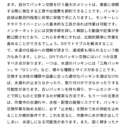
ます。自分でパッキン交換を行う最大のメリットは、業者に依頼
する際に発生する工賃や出張費を節約できることです。パッキン
自体は数百円程度と非常に安価で手に入りますし、モンキーレン
チやドライバーといった基本的な工具があれば作業は可能です。
インターネット上には交換手順を詳しく解説した動画や記事が多
数公開されており、これらを参考にすれば、比較的簡単に作業を
進めることができるでしょう。DIYでトラブルを解決すること
で、水道の仕組みへの理解が深まり、達成感も得られるという魅
力もあります。しかし、DIYでのパッキン交換にはいくつか注意
すべき点があります。一つは、水道のパッキンには「三角パッキ
ン」や「Oリング」など、様々な種類とサイズがあることです。
交換する水栓の種類や品番に合った適切なパッキンを選ばなけれ
ば、水漏れが止まらなかったり、取り付けができなかったりする
可能性があります。古いパッキンを持ち帰り、ホームセンターな
どで同じものと交換するのが確実な方法です。もう一つの注意点
は、作業中の水漏れや、水栓・配管の破損リスクです。パッキン
交換作業を始める前に、必ず「止水栓」を閉めて水の供給を止め
ることが絶対条件です。これを怠ると、作業中に水が噴き出して
しまい、水浸しになる可能性があります。また、固く締まったナ