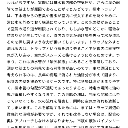
われがちですが、実際には排水管内部の空気圧や、さらに奥の配
管での詰まりが原因であることがほとんどです。排水トラップ
は、下水道からの悪臭や害虫が室内に侵入するのを防ぐために、
常に水を貯めておく構造になっています。この水の壁があること
で空気の通り道が制限されており、もし排水管のどこかに軽微な
詰まりが発生していると、管内の空気が逃げ場を失って水が流れ
るのを押し戻すような力が働いてしまいます。トラップを外すと
流れるのは、トラップという蓋を取り去ることで配管内に直接空
気が入り込み、空気がスムーズに抜けるようになるためです。つ
まり、これは排水管が「酸欠状態」にあることを示唆しており、
深刻な詰まりの前兆である可能性が高いのです。主な原因として
考えられるのは、長年の調理で流された油脂分が冷えて固まり、
配管の内壁を狭めているケースです。特に冬場は油が固まりやす
く、排水管の勾配が不適切であったりすると、特定の場所に油の
塊が蓄積しやすくなります。この油脂の塊は、完全な閉塞には至
っていなくても、水の流れを阻害し、同時に空気の流れも遮断し
てしまいます。これを解消するためには、まずはトラップ周辺の
徹底的な清掃が必要ですが、それでも改善しない場合は、配管の
奥にアプローチしなければなりません。市販の液体パイプクリー
ナーを規定量以上使用し、時間をかけて汚れを溶かす方法が一般