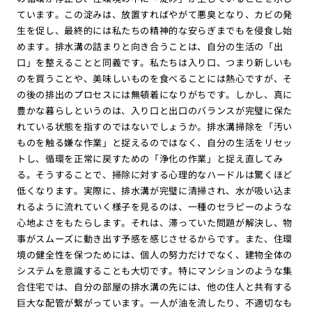
ています。この淀みは、放置すればやがて悪臭となり、カビの発
生を促し、最終的には私たちの精神的な安らぎまでもを侵食し始
めます。排水溝の詰まりと向き合うことは、自分の生活の「出
口」を整えることと同義です。私たちは入り口、つまり新しいも
のを買うことや、美味しいものを食べることには熱心ですが、そ
の後の排出のプロセスには無頓着になりがちです。しかし、真に
豊かな暮らしというのは、入り口と出口のバランスが完璧に保た
れている状態を指すのではないでしょうか。排水溝掃除を「汚い
ものを触る嫌な作業」と捉えるのではなく、自分の生活をリセッ
トし、循環を正常に戻すための「浄化の作業」と捉え直してみ
る。そうすることで、掃除に対する心理的なハードルは驚くほど
低くなります。実際に、排水溝が完璧に清掃され、水が吸い込ま
れるように流れていく様子を見るのは、一種のセラピーのような
心地よさをもたらします。それは、滞っていた問題が解決し、物
事がスムーズに動き出す予感を感じさせるからです。また、住環
境の健全性を保つためには、個人の努力だけでなく、建物全体の
システムを意識することも大切です。特にマンションのような集
合住宅では、自分の部屋の排水溝の先には、他の住人と共有する
巨大な配管が繋がっています。一人が油を流したり、不適切なも