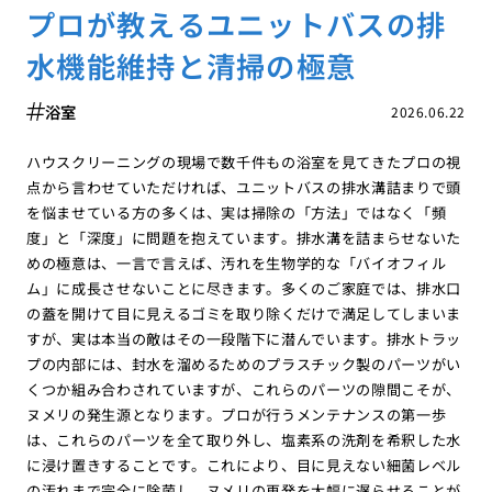
プロが教えるユニットバスの排
水機能維持と清掃の極意
浴室
2026.06.22
ハウスクリーニングの現場で数千件もの浴室を見てきたプロの視
点から言わせていただければ、ユニットバスの排水溝詰まりで頭
を悩ませている方の多くは、実は掃除の「方法」ではなく「頻
度」と「深度」に問題を抱えています。排水溝を詰まらせないた
めの極意は、一言で言えば、汚れを生物学的な「バイオフィル
ム」に成長させないことに尽きます。多くのご家庭では、排水口
の蓋を開けて目に見えるゴミを取り除くだけで満足してしまいま
すが、実は本当の敵はその一段階下に潜んでいます。排水トラッ
プの内部には、封水を溜めるためのプラスチック製のパーツがい
くつか組み合わされていますが、これらのパーツの隙間こそが、
ヌメリの発生源となります。プロが行うメンテナンスの第一歩
は、これらのパーツを全て取り外し、塩素系の洗剤を希釈した水
に浸け置きすることです。これにより、目に見えない細菌レベル
の汚れまで完全に除菌し、ヌメリの再発を大幅に遅らせることが