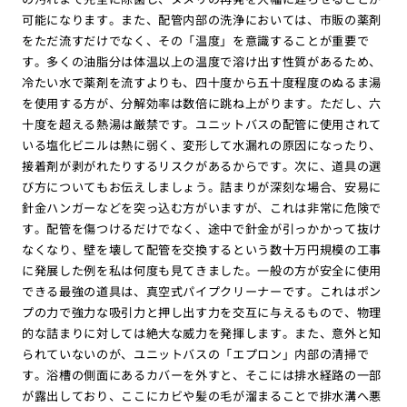
可能になります。また、配管内部の洗浄においては、市販の薬剤
をただ流すだけでなく、その「温度」を意識することが重要で
す。多くの油脂分は体温以上の温度で溶け出す性質があるため、
冷たい水で薬剤を流すよりも、四十度から五十度程度のぬるま湯
を使用する方が、分解効率は数倍に跳ね上がります。ただし、六
十度を超える熱湯は厳禁です。ユニットバスの配管に使用されて
いる塩化ビニルは熱に弱く、変形して水漏れの原因になったり、
接着剤が剥がれたりするリスクがあるからです。次に、道具の選
び方についてもお伝えしましょう。詰まりが深刻な場合、安易に
針金ハンガーなどを突っ込む方がいますが、これは非常に危険で
す。配管を傷つけるだけでなく、途中で針金が引っかかって抜け
なくなり、壁を壊して配管を交換するという数十万円規模の工事
に発展した例を私は何度も見てきました。一般の方が安全に使用
できる最強の道具は、真空式パイプクリーナーです。これはポン
プの力で強力な吸引力と押し出す力を交互に与えるもので、物理
的な詰まりに対しては絶大な威力を発揮します。また、意外と知
られていないのが、ユニットバスの「エプロン」内部の清掃で
す。浴槽の側面にあるカバーを外すと、そこには排水経路の一部
が露出しており、ここにカビや髪の毛が溜まることで排水溝へ悪