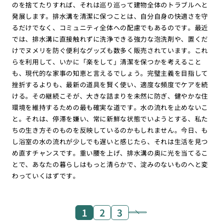
のを捨てたりすれば、それは巡り巡って建物全体のトラブルへと
発展します。排水溝を清潔に保つことは、自分自身の快適さを守
るだけでなく、コミュニティ全体への配慮でもあるのです。最近
では、排水溝に直接触れずに洗浄できる強力な泡洗剤や、置くだ
けでヌメリを防ぐ便利なグッズも数多く販売されています。これ
らを利用して、いかに「楽をして」清潔を保つかを考えること
も、現代的な家事の知恵と言えるでしょう。完璧主義を目指して
挫折するよりも、最新の道具を賢く使い、適度な頻度でケアを続
ける。その継続こそが、大きな詰まりを未然に防ぎ、健やかな住
環境を維持するための最も確実な道です。水の流れを止めないこ
と。それは、停滞を嫌い、常に新鮮な状態でいようとする、私た
ちの生き方そのものを反映しているのかもしれません。今日、も
し浴室の水の流れが少しでも遅いと感じたら、それは生活を見つ
め直すチャンスです。重い腰を上げ、排水溝の奥に光を当てるこ
とで、あなたの暮らしはもっと清らかで、淀みのないものへと変
わっていくはずです。
1
2
3