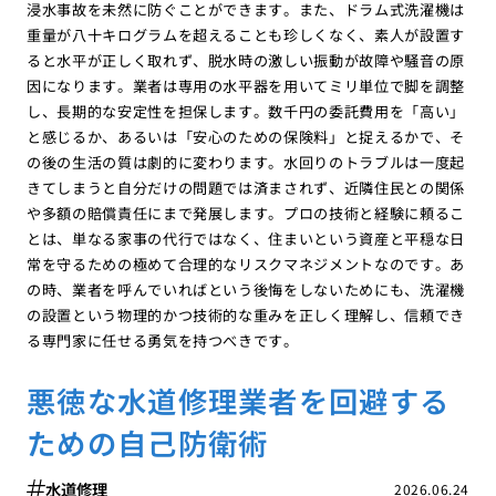
浸水事故を未然に防ぐことができます。また、ドラム式洗濯機は
重量が八十キログラムを超えることも珍しくなく、素人が設置す
ると水平が正しく取れず、脱水時の激しい振動が故障や騒音の原
因になります。業者は専用の水平器を用いてミリ単位で脚を調整
し、長期的な安定性を担保します。数千円の委託費用を「高い」
と感じるか、あるいは「安心のための保険料」と捉えるかで、そ
の後の生活の質は劇的に変わります。水回りのトラブルは一度起
きてしまうと自分だけの問題では済まされず、近隣住民との関係
や多額の賠償責任にまで発展します。プロの技術と経験に頼るこ
とは、単なる家事の代行ではなく、住まいという資産と平穏な日
常を守るための極めて合理的なリスクマネジメントなのです。あ
の時、業者を呼んでいればという後悔をしないためにも、洗濯機
の設置という物理的かつ技術的な重みを正しく理解し、信頼でき
る専門家に任せる勇気を持つべきです。
悪徳な水道修理業者を回避する
ための自己防衛術
水道修理
2026.06.24