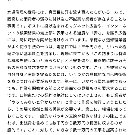
水道修理の世界には、真面目に汗を流す職人たちがいる一方で、
困窮した消費者の弱みに付け込む不誠実な業者が存在することも
事実です。ポストに投げ込まれるマグネット広告や、インターネ
ットの検索結果の最上部に表示される過度な「安さ」を謳う広告
には、時に巧妙な罠が仕掛けられています。悪徳な水道修理業者
がよく使う手法の一つは、電話口では「三千円から」といった極
端に低い基本料金を提示し、現場に来てから「この詰まりは特殊
な機械を使わないと直らない」と不安を煽り、最終的に数十万円
もの高額な請求を突きつけるというものです。こうした被害から
自分自身と家計を守るためには、いくつかの具体的な自己防衛術
を身につける必要があります。第一に、いかなる緊急事態であっ
ても、作業を開始する前に必ず書面での見積もりを要求すること
です。口約束だけの契約は絶対にしてはいけません。もし業者が
「やってみないと分からない」と言って作業を強行しようとした
ら、その場で毅然と断る勇気が必要です。第二に、相場を知って
おくことです。一般的なパッキン交換や軽微な詰まりの除去であ
れば、出張費を含めても数千円から数万円の範囲に収まるのが一
般的です。これに対して、いきなり数十万円の工事を提案された