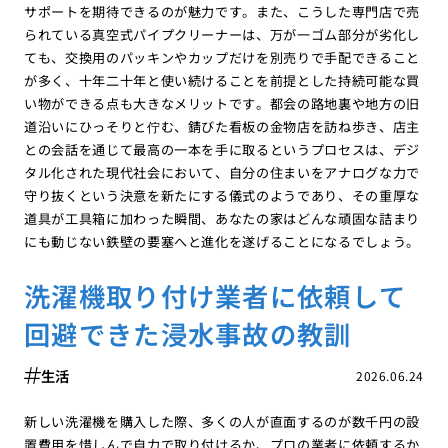
サポートを期待できるのが魅力です。また、こうした専門店で売
られている真空式パイプクリーナーは、万が一ゴム部分が劣化し
ても、交換用のパッキンやカップだけを別売りで手配できること
が多く、十年二十年と使い続けることを前提とした持続可能な買
い物ができる点も大きなメリットです。都会の路地裏や地方の旧
道沿いにひっそりと佇む、錆びた看板の金物店を訪ね歩き、店主
との会話を通じて最高の一本を手に取るというプロセスは、デジ
タル化された現代社会において、自分の住まいをアナログな力で
守り抜くという決意を新たにする儀式のようであり、その重厚な
道具が工具箱に加わった瞬間、あなたの家はどんな頑固な詰まり
にも動じない鉄壁の要塞へと進化を遂げることになるでしょう。
洗濯機取り付け業者に依頼して
回避できた浸水事故の教訓
生活
2026.06.24
新しい洗濯機を購入した際、多くの人が直面するのが数千円の設
置費用を惜しんで自力で取り付けるか、プロの業者に依頼するか