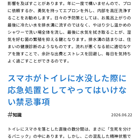
影響を及ぼすことがあります。年に一度で構いませんので、プロ
に依頼するか、勇気を持ってエプロンを外し、内部を高圧洗浄す
ることをお勧めします。日々の予防策としては、お風呂上がりの
最後に冷たい水を排水溝に流すのではなく、やはり少し温かめの
シャワーで洗い場全体を流し、最後に水気を拭き取ることが、湿
気を好む菌の繁殖を抑える鍵となります。排水溝の詰まりは、住
まいの健康診断のようなものです。流れが悪くなる前に適切なケ
アを施すことで、余計な出費とストレスを回避し、毎日を気持ち
よく過ごすことができるのです。
スマホがトイレに水没した際に
応急処置としてやってはいけな
い禁忌事項
知識
2026.06.22
トイレにスマホを落とした直後の数分間は、まさに「生死を分け
るパニック」の中にあります。しかし、この混乱した精神状態で