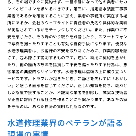
ら、その場ですぐに契約せず、一旦冷静になって他の業者にセカ
ンドオピニオンを求めるべきです。第三に、指定給水装置工事事
業者であるかを確認することに加え、業者の事務所が実在する場
所にあるか、会社のウェブサイトに責任者の氏名や具体的な実績
が掲載されているかをチェックしてください。また、作業中に不
安を感じたら、その場のやり取りを録音したり、スマートフォン
で写真を撮ったりすることも有効な自衛手段になります。優良な
水道修理業者は、お客様の不安を取り除くために、作業内容を隠
さず、包み隠さず説明するものです。逆に、執拗に契約を急がせ
たり、他の箇所の故障を指摘して不安を煽ったりする行為は、悪
徳業者の典型的なサインです。水道修理は信頼の上に成り立つサ
ービスです。トラブルが起きたとき、冷静さを失わずに「おかし
い」と感じる直感を信じてください。正しい知識を持ち、毅然と
した態度で接することが、不誠実な業者を排除し、誠実な技術者
が正当に評価される社会を作ることにも繋がります。あなたの家
を守るのは、あなた自身の賢明な判断なのです。
水道修理業界のベテランが語る
現場の実情