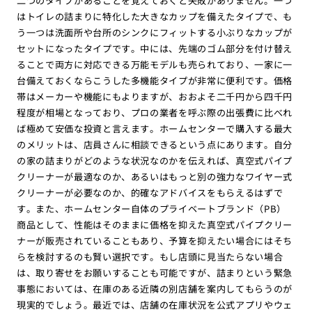
二つのタイプがあることを覚えておくと失敗がありません。一つ
はトイレの詰まりに特化した大きなカップを備えたタイプで、も
う一つは洗面所や台所のシンクにフィットする小ぶりなカップが
セットになったタイプです。中には、先端のゴム部分を付け替え
ることで両方に対応できる万能モデルも売られており、一家に一
台備えておくならこうした多機能タイプが非常に便利です。価格
帯はメーカーや機能にもよりますが、おおよそ二千円から四千円
程度が相場となっており、プロの業者を呼ぶ際の出張費に比べれ
ば極めて安価な投資と言えます。ホームセンターで購入する最大
のメリットは、店員さんに相談できるという点にあります。自分
の家の詰まりがどのような状況なのかを伝えれば、真空式パイプ
クリーナーが最適なのか、あるいはもっと別の強力なワイヤー式
クリーナーが必要なのか、的確なアドバイスをもらえるはずで
す。また、ホームセンター自体のプライベートブランド（PB）
商品として、性能はそのままに価格を抑えた真空式パイプクリー
ナーが販売されていることもあり、予算を抑えたい場合にはそち
らを検討するのも賢い選択です。もし店頭に見当たらない場合
は、取り寄せをお願いすることも可能ですが、詰まりという緊急
事態においては、在庫のある近隣の別店舗を案内してもらうのが
現実的でしょう。最近では、店舗の在庫状況を公式アプリやウェ