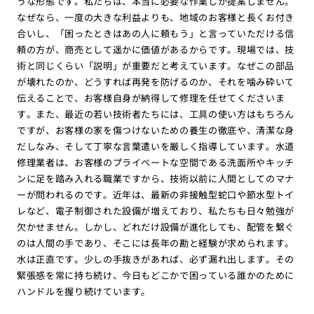
うな形態です。私たちは、本当に必要な作業しか提案しません。
なぜなら、一度の大きな利益よりも、地域のお客様と長くお付き
合いし、「困ったときはあの人に頼もう」と言っていただける信
頼の方が、商売として遥かに価値があるからです。現場では、技
術と同じくらい「説明」が重要だと考えています。なぜこの部品
が壊れたのか、どうすれば再発を防げるのか、それを噛み砕いて
伝えることで、お客様自身が納得して修理を任せてくださいま
す。また、最近の若い技術者たちには、工具の使い方はもちろん
ですが、お客様の家を傷つけないための養生の徹底や、清潔な身
だしなみ、そして丁寧な言葉遣いを厳しく指導しています。水道
修理業者は、お客様のプライベートな空間である洗面所やキッチ
ンに足を踏み入れる職業ですから、技術以前に人間としてのマナ
ーが問われるのです。近年は、最新の非接触型蛇口や節水型トイ
レなど、電子制御された設備が増えており、私たちも日々勉強が
欠かせません。しかし、どれだけ設備が進化しても、配管を繋ぐ
のは人間の手であり、そこには長年の勘と経験が求められます。
水は正直です。少しの手抜きがあれば、必ず漏れ出します。その
緊張感を常に持ち続け、今日もどこかで困っている誰かのために
ハンドルを握り続けています。