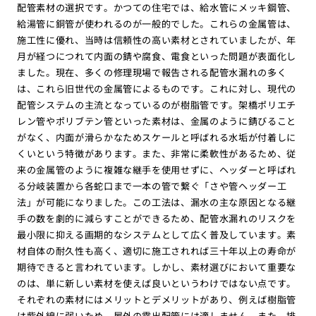
配管素材の選択です。かつての住宅では、給水管にメッキ鋼管、
給湯管に銅管が使われるのが一般的でした。これらの金属管は、
施工性に優れ、当時は信頼性の高い素材とされていましたが、年
月が経つにつれて内面の錆や腐食、電食といった問題が表面化し
ました。現在、多くの修理現場で報告される配管水漏れの多く
は、これら旧世代の金属管によるものです。これに対し、現代の
配管システムの主流となっているのが樹脂管です。架橋ポリエチ
レン管やポリブテン管といった素材は、金属のように錆びること
がなく、内面が滑らかなためスケールと呼ばれる水垢が付着しに
くいという特徴があります。また、非常に柔軟性があるため、従
来の金属管のように複雑な継手を使用せずに、ヘッダーと呼ばれ
る分岐装置から各蛇口まで一本の管で繋ぐ「さや管ヘッダー工
法」が可能になりました。この工法は、漏水の主な原因となる継
手の数を劇的に減らすことができるため、配管水漏れのリスクを
最小限に抑える画期的なシステムとして広く普及しています。素
材自体の耐久性も高く、適切に施工されれば三十年以上の寿命が
期待できると言われています。しかし、素材選びにおいて重要な
のは、単に新しい素材を使えば良いというわけではない点です。
それぞれの素材にはメリットとデメリットがあり、例えば樹脂管
は紫外線に弱いため、屋外の露出配管には適しません。また、排