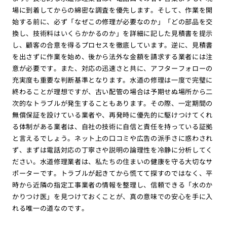
場に到着してからの綿密な調査を優先します。そして、作業を開
始する前に、必ず「なぜこの修理が必要なのか」「どの部品を交
換し、技術料はいくらかかるのか」を詳細に記した見積書を提示
し、顧客の合意を得るプロセスを徹底しています。逆に、見積書
を出さずに作業を始め、後から法外な金額を請求する業者には注
意が必要です。また、対応の迅速さと共に、アフターフォローの
充実度も重要な判断基準となります。水道の修理は一度で完璧に
終わることが理想ですが、古い配管の場合は予期せぬ場所から二
次的なトラブルが発生することもあります。その際、一定期間の
無償保証を設けている業者や、再発時に優先的に駆けつけてくれ
る体制がある業者は、自社の技術に自信と責任を持っている証拠
と言えるでしょう。ネット上の口コミや広告の派手さに惑わされ
ず、まずは電話対応の丁寧さや説明の論理性を冷静に分析してく
ださい。水道修理業者は、私たちの住まいの健康を守る大切なサ
ポーターです。トラブルが起きてから慌てて探すのではなく、平
時から近隣の指定工事業者の情報を整理し、信頼できる「水のか
かりつけ医」を見つけておくことが、真の意味での安心を手に入
れる唯一の道なのです。