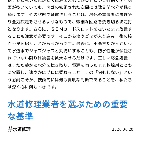
面が乾いていても、内部の密閉された空間には数日間水分が残り
続けます。その状態で通電させることは、瀕死の重傷者に無理や
り全力疾走をさせるようなもので、微細な回路を焼き切る決定打
となります。さらに、ＳＩＭカードスロットを抜いたまま放置す
ることも注意が必要です。そこから埃やゴミが入り込み、後の接
点不良を招くことがあるからです。最後に、不衛生だからといっ
て水道水でジャブジャブと丸洗いすることも、防水性能が保証さ
れていない限りは被害を拡大させるだけです。正しい応急処置
は、ただ静かに水分を拭き取り、電源を切ったまま乾燥剤ととも
に安置し、速やかにプロに委ねること。この「何もしない」とい
う忍耐こそが、技術的には最も賢明な判断であることを、私たち
は深く心に刻むべきです。
水道修理業者を選ぶための重要
な基準
水道修理
2026.06.20