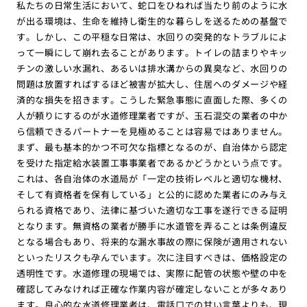
私たちの日常生活において、蛇口をひねれば当たり前のように水
が出る環境は、生命を維持し衛生的な暮らしを送るための基盤で
す。しかし、この平穏な日常は、水回りの突発的なトラブルによ
って一瞬にして崩れ去ることがあります。トイレの詰まりやキッ
チンの激しい水漏れ、あるいは排水溝からの異臭など、水回りの
問題は放置すればするほど被害が拡大し、住居へのダメージや経
済的な損失を招きます。こうした緊急事態に直面した際、多くの
人が頼りにするのが水道修理業者ですが、玉石混交の業者の中か
ら信頼できるパートナーを見極めることは容易ではありません。
まず、最も基本的かつ不可欠な指標となるのが、自治体から認定
を受けた指定給水装置工事事業者であるかどうかという点です。
これは、各自治体の水道局が「一定の技術レベルと適切な機材、
そして有資格者を保有している」と公的に認めた業者にのみ与え
られる資格であり、法律に基づいた適切な工事を遂行できる証明
となります。無資格の業者が勝手に水道管を弄ることは条例違反
となる場合もあり、将来的な漏水事故の際に保険が適用されない
といったリスクも孕んでいます。次に注目すべきは、価格設定の
透明性です。水道修理の現場では、実際に配管の状態や壁の中を
確認してみなければ正確な作業内容が確定しないことが多々あり
ます。良心的な水道修理業者は、電話口での甘い言葉よりも、現