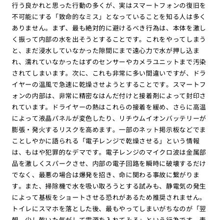
行う良かれと思った行動の多くが、実はスマートフォンの復旧を
不可能にする「致命的なミス」となっていることを知る人は多く
ありません。まず、最も絶対的に避けるべき行為は、本体を激し
く振って内部の水を出そうとすることです。これをやってしまう
と、まだ浸水していなかった隙間にまで遠心力で水が押し込ま
れ、濡れていなかったはずのセンサーやカメラユニットまで汚染
されてしまいます。次に、これも非常に多い間違いですが、ドラ
イヤーの温風で急速に乾燥させようとすることです。スマートフ
ォンの内部は、非常に精密なはんだ付けと接着剤によって封印さ
れています。ドライヤーの熱はこれらの接着を緩め、さらに高温
によって液晶パネルが変色したり、リチウムイオンバッテリーが
膨張・発火するリスクを高めます。一部のネット掲示板などでま
ことしやかに語られる「電子レンジで乾燥させる」という情報
は、もはや犯罪的なデマです。電子レンジのマイクロ波は金属部
品を激しくスパークさせ、内部の電子回路を瞬時に破壊するだけ
でなく、最悪の場合は爆発を招き、命に関わる事故に繋がりま
す。また、掃除機で水を吸い取ろうとする試みも、静電気の発生
によって基板をショートさせる恐れがあるため推奨されません。
トイレにスマホを落とした後、最もやってしまいがちなのが「翌
朝、少し乾いた気がして電源を入れてみる」という行為です。表