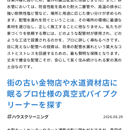
水管においては、防音性能を高めた耐火二層管や、高温の排水に
強い耐熱性塩ビ管など、場所と用途に応じた使い分けが求められ
ます。配管水漏れを防ぐということは、その場所の環境に最適な
素材を選び出し、正しく施工することに他なりません。私たちが
家づくりを依頼する際には、どのような配管材が使用され、どの
ような工法で設置されるのかを、プロに詳しく尋ねるべきです。
目に見えない配管への投資は、将来の配管水漏れという莫大なコ
ストとストレスを回避するための、最も賢明な保険となります。
丈夫で健全な配管こそが、安心して長く住み続けられる家の真の
土台なのです。
街の古い金物店や水道資材店に
眠るプロ仕様の真空式パイプク
リーナーを探す
ハウスクリーニング
2026.06.29
大型ホームセンターやネット通販の影に隠れがちですが、真空式