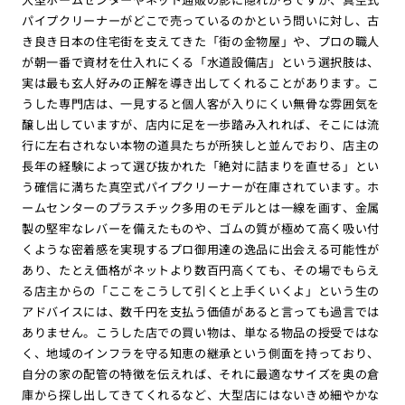
パイプクリーナーがどこで売っているのかという問いに対し、古
き良き日本の住宅街を支えてきた「街の金物屋」や、プロの職人
が朝一番で資材を仕入れにくる「水道設備店」という選択肢は、
実は最も玄人好みの正解を導き出してくれることがあります。こ
うした専門店は、一見すると個人客が入りにくい無骨な雰囲気を
醸し出していますが、店内に足を一歩踏み入れれば、そこには流
行に左右されない本物の道具たちが所狭しと並んでおり、店主の
長年の経験によって選び抜かれた「絶対に詰まりを直せる」とい
う確信に満ちた真空式パイプクリーナーが在庫されています。ホ
ームセンターのプラスチック多用のモデルとは一線を画す、金属
製の堅牢なレバーを備えたものや、ゴムの質が極めて高く吸い付
くような密着感を実現するプロ御用達の逸品に出会える可能性が
あり、たとえ価格がネットより数百円高くても、その場でもらえ
る店主からの「ここをこうして引くと上手くいくよ」という生の
アドバイスには、数千円を支払う価値があると言っても過言では
ありません。こうした店での買い物は、単なる物品の授受ではな
く、地域のインフラを守る知恵の継承という側面を持っており、
自分の家の配管の特徴を伝えれば、それに最適なサイズを奥の倉
庫から探し出してきてくれるなど、大型店にはないきめ細やかな