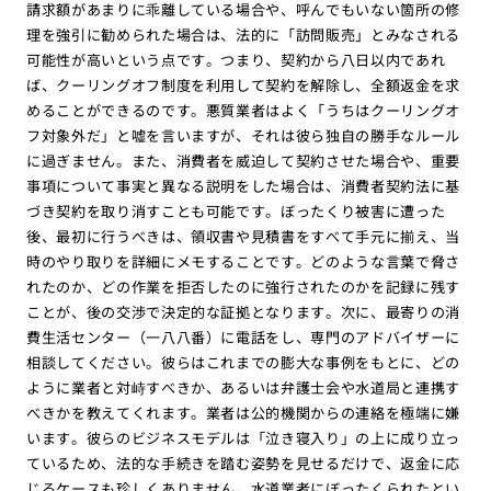
請求額があまりに乖離している場合や、呼んでもいない箇所の修
理を強引に勧められた場合は、法的に「訪問販売」とみなされる
可能性が高いという点です。つまり、契約から八日以内であれ
ば、クーリングオフ制度を利用して契約を解除し、全額返金を求
めることができるのです。悪質業者はよく「うちはクーリングオ
フ対象外だ」と嘘を言いますが、それは彼ら独自の勝手なルール
に過ぎません。また、消費者を威迫して契約させた場合や、重要
事項について事実と異なる説明をした場合は、消費者契約法に基
づき契約を取り消すことも可能です。ぼったくり被害に遭った
後、最初に行うべきは、領収書や見積書をすべて手元に揃え、当
時のやり取りを詳細にメモすることです。どのような言葉で脅さ
れたのか、どの作業を拒否したのに強行されたのかを記録に残す
ことが、後の交渉で決定的な証拠となります。次に、最寄りの消
費生活センター（一八八番）に電話をし、専門のアドバイザーに
相談してください。彼らはこれまでの膨大な事例をもとに、どの
ように業者と対峙すべきか、あるいは弁護士会や水道局と連携す
べきかを教えてくれます。業者は公的機関からの連絡を極端に嫌
います。彼らのビジネスモデルは「泣き寝入り」の上に成り立っ
ているため、法的な手続きを踏む姿勢を見せるだけで、返金に応
じるケースも珍しくありません。水道業者にぼったくられたとい