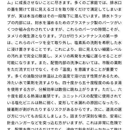
ム」に成長させないことに尽きます。多くのご家庭では、排水口
の蓋を開けて目に見えるゴミを取り除くだけで満足してしまいま
すが、実は本当の敵はその一段階下に潜んでいます。排水トラッ
プの内部には、封水を溜めるためのプラスチック製のパーツがい
くつか組み合わされていますが、これらのパーツの隙間こそが、
ヌメリの発生源となります。プロが行うメンテナンスの第一歩
は、これらのパーツを全て取り外し、塩素系の洗剤を希釈した水
に浸け置きすることです。これにより、目に見えない細菌レベル
の汚れまで完全に除菌し、ヌメリの再発を大幅に遅らせることが
可能になります。また、配管内部の洗浄においては、市販の薬剤
をただ流すだけでなく、その「温度」を意識することが重要で
す。多くの油脂分は体温以上の温度で溶け出す性質があるため、
冷たい水で薬剤を流すよりも、四十度から五十度程度のぬるま湯
を使用する方が、分解効率は数倍に跳ね上がります。ただし、六
十度を超える熱湯は厳禁です。ユニットバスの配管に使用されて
いる塩化ビニルは熱に弱く、変形して水漏れの原因になったり、
接着剤が剥がれたりするリスクがあるからです。次に、道具の選
び方についてもお伝えしましょう。詰まりが深刻な場合、安易に
針金ハンガーなどを突っ込む方がいますが、これは非常に危険で
す。配管を傷つけるだけでなく、途中で針金が引っかかって抜け