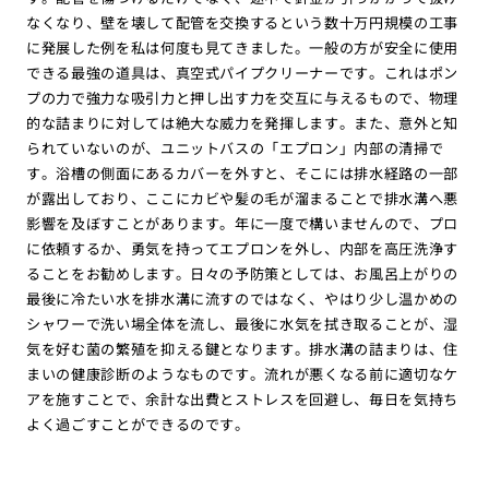
なくなり、壁を壊して配管を交換するという数十万円規模の工事
に発展した例を私は何度も見てきました。一般の方が安全に使用
できる最強の道具は、真空式パイプクリーナーです。これはポン
プの力で強力な吸引力と押し出す力を交互に与えるもので、物理
的な詰まりに対しては絶大な威力を発揮します。また、意外と知
られていないのが、ユニットバスの「エプロン」内部の清掃で
す。浴槽の側面にあるカバーを外すと、そこには排水経路の一部
が露出しており、ここにカビや髪の毛が溜まることで排水溝へ悪
影響を及ぼすことがあります。年に一度で構いませんので、プロ
に依頼するか、勇気を持ってエプロンを外し、内部を高圧洗浄す
ることをお勧めします。日々の予防策としては、お風呂上がりの
最後に冷たい水を排水溝に流すのではなく、やはり少し温かめの
シャワーで洗い場全体を流し、最後に水気を拭き取ることが、湿
気を好む菌の繁殖を抑える鍵となります。排水溝の詰まりは、住
まいの健康診断のようなものです。流れが悪くなる前に適切なケ
アを施すことで、余計な出費とストレスを回避し、毎日を気持ち
よく過ごすことができるのです。