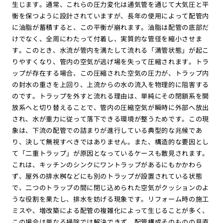
生じます。通常、これらの圧力変化は通気管を通じて大気圧と平
衡を保つように設計されていますが、長年の使用によって配管内
に油脂が蓄積すると、この平衡が崩れます。油脂は配管の底部だ
けでなく、全周にわたって付着し、実質的な管径を縮小させま
す。このとき、水流が管内を満たして流れる「満管状態」が起こ
りやすくなり、管内の空気が逃げ場を失って圧縮されます。トラ
ップが存在する場合、この圧縮された空気の圧力が、トラップ内
の封水の重さを上回り、上流からの水の流入を物理的に阻害する
のです。トラップを外すと流れる理由は、単純にその閉鎖系を開
放系へと切り替えることで、管内の圧縮空気が瞬時に外部へ放出
され、水が重力に従って落下できる環境が整うためです。この現
象は、下流の配管での詰まりが進行している典型的な兆候であ
り、決して無視すべきではありません。また、構造的な要因とし
て「二重トラップ」が原因となっているケースも散見されます。
これは、キッチンのシンクにワントラップがあるにもかかわら
ず、屋外の排水桝などにも別のトラップが設置されている状態
で、二つのトラップの間に閉じ込められた空気がクッションのよ
うな役割を果たし、排水を妨げる現象です。リフォーム時の施工
ミスや、増改築による配管の複雑化によって生じることが多く、
この場合は単なる掃除では解決できず、配管構成そのものの見直