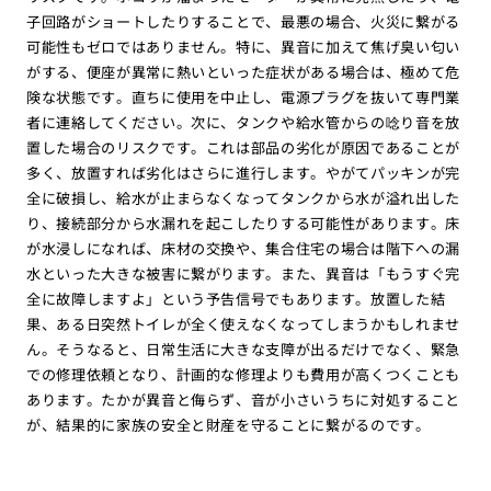
子回路がショートしたりすることで、最悪の場合、火災に繋がる
可能性もゼロではありません。特に、異音に加えて焦げ臭い匂い
がする、便座が異常に熱いといった症状がある場合は、極めて危
険な状態です。直ちに使用を中止し、電源プラグを抜いて専門業
者に連絡してください。次に、タンクや給水管からの唸り音を放
置した場合のリスクです。これは部品の劣化が原因であることが
多く、放置すれば劣化はさらに進行します。やがてパッキンが完
全に破損し、給水が止まらなくなってタンクから水が溢れ出した
り、接続部分から水漏れを起こしたりする可能性があります。床
が水浸しになれば、床材の交換や、集合住宅の場合は階下への漏
水といった大きな被害に繋がります。また、異音は「もうすぐ完
全に故障しますよ」という予告信号でもあります。放置した結
果、ある日突然トイレが全く使えなくなってしまうかもしれませ
ん。そうなると、日常生活に大きな支障が出るだけでなく、緊急
での修理依頼となり、計画的な修理よりも費用が高くつくことも
あります。たかが異音と侮らず、音が小さいうちに対処すること
が、結果的に家族の安全と財産を守ることに繋がるのです。