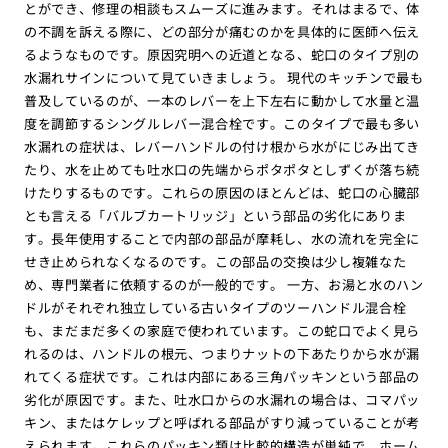
とができ、修理の相談もスムーズに進みます。それはまるで、体
の不調を訴える際に、どの部分が痛むのかを具体的に医師へ伝え
るようなものです。原因究明への近道となる、蛇口のタイプ別の
水漏れサインについて見ていきましょう。 現代のキッチンで最も
普及しているのが、一本のレバーを上下左右に動かして水量と温
度を調節するシングルレバー混合栓です。このタイプで最も多い
水漏れの症状は、レバーハンドルの付け根から水がにじみ出てき
たり、水を止めても吐水口の先端からポタポタとしずくが落ち続
けたりするものです。これらの原因のほとんどは、蛇口の心臓部
とも言える「バルブカートリッジ」という部品の劣化にありま
す。長年使用することで内部の部品が摩耗し、水の流れを完全に
せき止められなくなるのです。この部品の交換は少し複雑なた
め、専門業者に依頼するのが一般的です。 一方、お湯と水のハン
ドルがそれぞれ独立している古いタイプのツーハンドル混合栓
も、まだまだ多くの家庭で使われています。この蛇口でよく見ら
れるのは、ハンドルの根元、つまりナットの下あたりから水が漏
れてくる症状です。これは内部にある三角パッキンという部品の
劣化が原因です。また、吐水口からの水漏れの場合は、コマパッ
キン、またはケレップと呼ばれる部品がすり減っていることが考
えられます。これらのパッキン類は比較的構造が単純で、ホーム