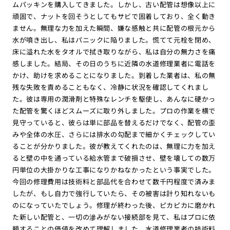
ムパッキンを購入してきました。しかし、古い配管は想像以上に
頑固で、ナットを回そうとしてもサビで固着しており、全く動き
ません。無理な力を加えた瞬間、嫌な感触と共に配管の根元から
水が噴き出し、私はパニックに陥りました。慌てて元栓を閉め、
床に溢れた水をタオルで拭き取りながら、私は自分の無力さを痛
感しました。結局、その日のうちに近隣の水道修理業者に電話を
かけ、助けを求めることになりました。到着した業者は、私の無
残な失敗を責めることもなく、冷静に状況を確認してくれまし
た。彼は専用の潤滑剤と特殊なレンチを駆使し、あんなに硬かっ
た配管を驚くほどスムーズに取り外しました。プロの作業を横で
見守っていると、彼らは単に部品を替えるだけでなく、配管の歪
みや全体の水圧、さらには排水の勾配まで細かくチェックしてい
ることが分かりました。彼が教えてくれたのは、無理に力を加え
ると壁の中を通っている給水管まで破損させ、壁を壊しての数万
円単位の大掛かりな工事になりかねなかったという事実でした。
今回の修理費用は技術料と部品代を合わせて数千円程度で済みま
したが、もし自力で強行していたら、その被害は計り知れないも
のになっていたでしょう。修理が終わった後、ピカピカに磨かれ
た新しい配管と、一切の滲みがない接続部を見て、私はプロに依
頼することの価値を改めて理解しました。水道修理業者の技術料